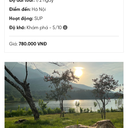
Độ dài tour:
1/2 ngày
Điểm đến:
Hà Nội
Hoạt động:
SUP
Độ khó:
Khám phá - 5/10
Giá:
780.000 VNĐ