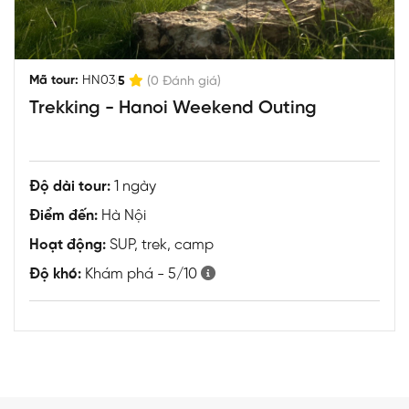
|
Mã tour:
HN03
5
(0 Đánh giá)
Trekking - Hanoi Weekend Outing
Độ dài tour:
1 ngày
Điểm đến:
Hà Nội
Hoạt động:
SUP, trek, camp
Độ khó:
Khám phá - 5/10