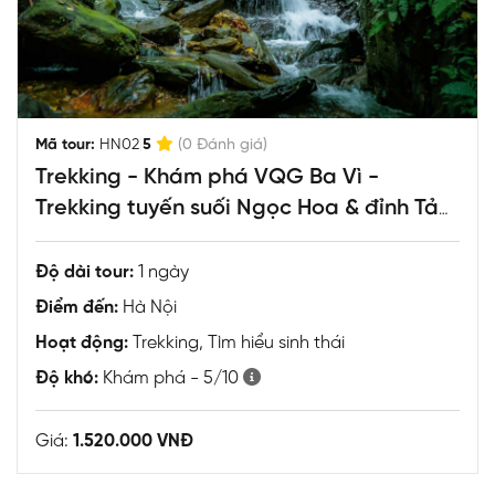
|
Mã tour:
HN02
5
(0 Đánh giá)
Trekking - Khám phá VQG Ba Vì -
Trekking tuyến suối Ngọc Hoa & đỉnh Tản
Viên
Độ dài tour:
1 ngày
Điểm đến:
Hà Nội
Hoạt động:
Trekking, Tìm hiểu sinh thái
Độ khó:
Khám phá - 5/10
Giá:
1.520.000 VNĐ