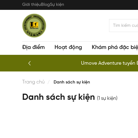
Nhảy
Giới thiệu
Blog
Sự kiện
đến
nội
dung
Địa điểm
Hoạt động
Khám phá đặc biệ
Kayaking chuyên ng
Trang chủ
Danh sách sự kiện
Danh sách sự kiện
(1 sự kiện)