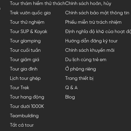
Tour thám hiểm thử thách
Chính sách hoãn, hủy
m
Trek vườn quốc gia
Chính sách bảo mật thông tin
Tour thử nghiệm
Phiếu miễn trừ trách nhiệm
Tour SUP & Kayak
Định nghĩa độ khó của hoạt đ
Tour glamping
Hướng dẫn đăng ký tour
Tour cuối tuần
Chính sách khuyến mãi
Tour giảm giá
Du lịch cùng trẻ em
Tour gia đình
Ở phòng riêng
Lịch tour ghép
Trang thiết bị
Tour Trek
Q & A
Tour hang động
Blog
Tour dưới 1000K
Teambuilding
Tất cả tour