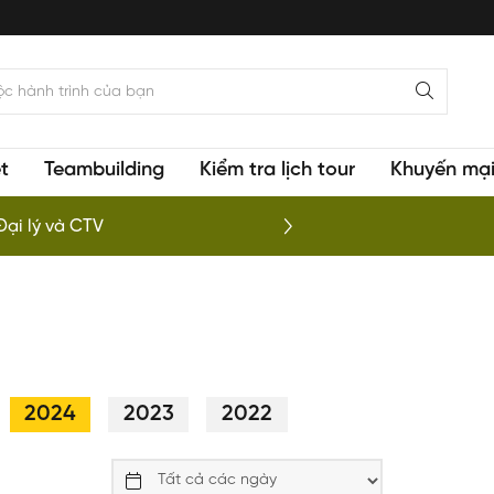
t
Teambuilding
Kiểm tra lịch tour
Khuyến mạ
hiệp khám phá vịnh Lan Hạ
2024
2023
2022