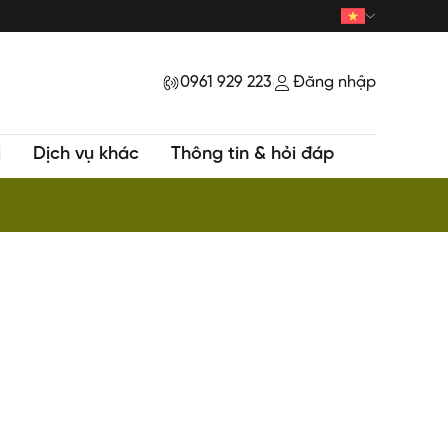
0961 929 223
Đăng nhập
|
i
Dịch vụ khác
Thông tin & hỏi đáp
Tour HOT - Trekking khám phá Đỉnh Samu huyền bí