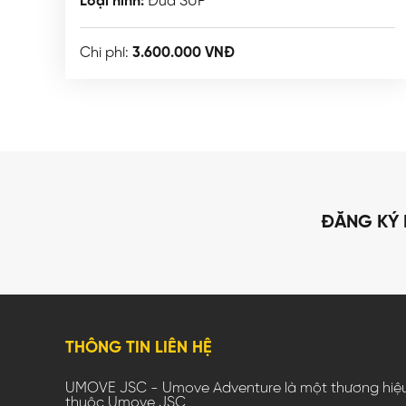
Loại hình:
Đua SUP
Chi phí:
3.600.000 VNĐ
ĐĂNG KÝ 
THÔNG TIN LIÊN HỆ
UMOVE JSC - Umove Adventure là một thương hiệ
thuộc Umove JSC