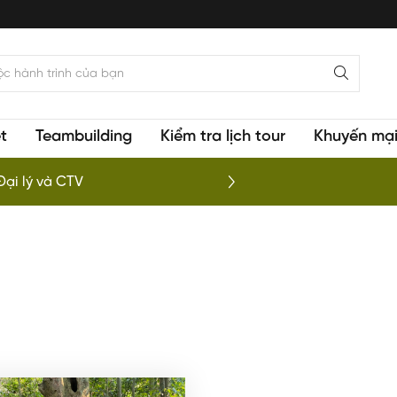
t
Teambuilding
Kiểm tra lịch tour
Khuyến mạ
 phá vịnh Lan Hạ
To