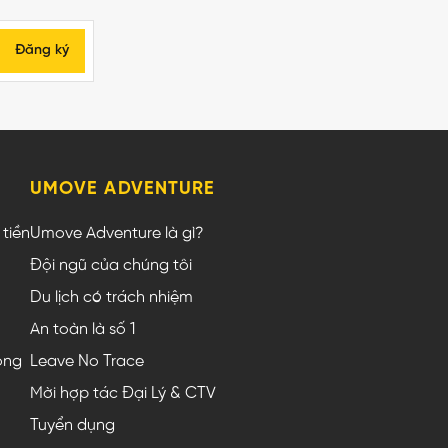
Đăng ký
UMOVE ADVENTURE
tiền
Umove Adventure là gì?
Đội ngũ của chúng tôi
Du lịch có trách nhiệm
An toàn là số 1
ộng
Leave No Trace
Mời hợp tác Đại Lý & CTV
Tuyển dụng