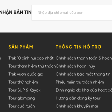
NHẬN BẢN TIN
SẢN PHẨM
THÔNG TIN HỖ TRỢ
u
Trek 10 đỉnh núi cao nhất
Chính sách thanh toán & hoàn 
Tour thám hiểm thử thách
Chính sách hoãn, hủy
m
Trek vườn quốc gia
Chính sách bảo mật thông tin
Tour thử nghiệm
Phiếu miễn trừ trách nhiệm
Tour SUP & Kayak
Định nghĩa độ khó của hoạt đ
Tour glamping
Hướng dẫn đăng ký tour
Tour cuối tuần
Chính sách khuyến mãi