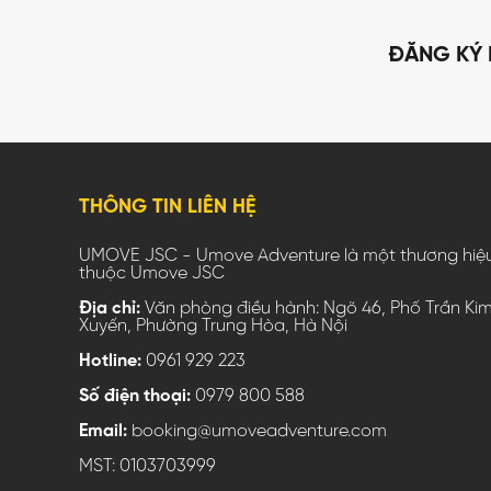
ĐĂNG KÝ 
THÔNG TIN LIÊN HỆ
UMOVE JSC - Umove Adventure là một thương hiệ
thuộc Umove JSC
Địa chỉ:
Văn phòng điều hành: Ngõ 46, Phố Trần Ki
Xuyến, Phường Trung Hòa, Hà Nội
Hotline:
0961 929 223
Số điện thoại:
0979 800 588
Email:
booking@umoveadventure.com
MST: 0103703999