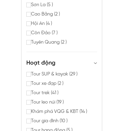
Sơn La (5 )
Cao Bằng (2 )
Hội An (4 )
Côn Đảo (7 )
Tuyên Quang (2 )
Hoạt động
Tour SUP & kayak (29 )
Tour xe đạp (2 )
Tour trek (41 )
Tour leo núi (19 )
Khám phá VQG & KBT (14 )
Tour gia đình (10 )
Tour hang động (5 )