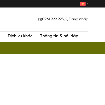
0961 929 223
Đăng nhập
|
i
Dịch vụ khác
Thông tin & hỏi đáp
ur HOT - Trekking khám phá Đỉnh Samu huyền bí