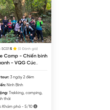
|
:
SC01
5
(0 Đánh giá)
e Camp - Chiến binh
xanh - VQG Cúc
ng
tour:
3 ngày 2 đêm
ến:
Ninh Bình
ộng:
Trekking, camping,
nh thái
:
Khám phá - 5/10