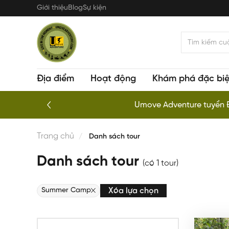
Nhảy
Giới thiệu
Blog
Sự kiện
đến
nội
dung
Địa điểm
Hoạt động
Khám phá đặc biệ
Kayaking chuyên nghiệp khám
Trang chủ
Danh sách tour
Danh sách tour
(có 1 tour)
Summer Camp
Xóa lựa chọn