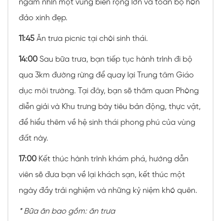
ngắm nhìn một vùng biển rộng lớn và toàn bộ hòn
đảo xinh đẹp.
11:45
Ăn trưa picnic tại chòi sinh thái.
14:00
Sau bữa trưa, bạn tiếp tục hành trình đi bộ
qua 3km đường rừng để quay lại Trung tâm Giáo
dục môi trường. Tại đây, bạn sẽ thăm quan Phòng
diễn giải và Khu trưng bày tiêu bản động, thực vật,
để hiểu thêm về hệ sinh thái phong phú của vùng
đất này.
17:00
Kết thúc hành trình khám phá, hướng dẫn
viên sẽ đưa bạn về lại khách sạn, kết thúc một
ngày đầy trải nghiệm và những kỷ niệm khó quên.
* Bữa ăn bao gồm: ăn trưa