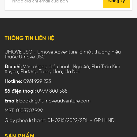
Đăng ký
THÔNG TIN LIÊN HỆ
UMOVE JSC - Umove Adventure là một thương hiệu
thuộc Umove JSC
Địa chỉ:
Văn phòng điều hành: Ngõ 46, Phố Trần Kim
Xuyến, Phường Trung Hòa, Hà Nội
Hotline:
0961 929 223
Số điện thoại:
0979 800 588
Email:
booking@umoveadventure.com
MST: 0103703999
Giấy phép lữ hành: 01-0216/2022/SDL - GP LHND
SẢN PHẨM