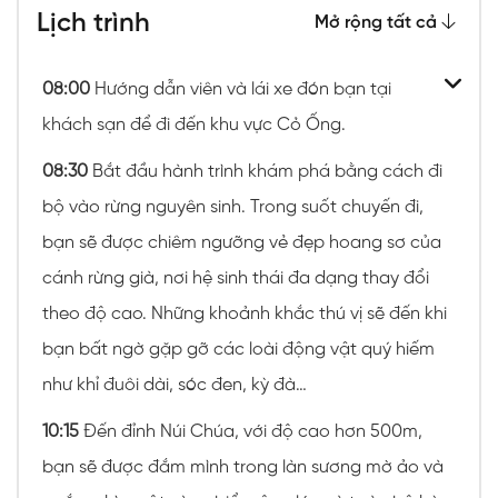
Lịch trình
Mở rộng tất cả
08:00
Hướng dẫn viên và lái xe đón bạn tại
khách sạn để đi đến khu vực Cỏ Ống.
08:30
Bắt đầu hành trình khám phá bằng cách đi
bộ vào rừng nguyên sinh. Trong suốt chuyến đi,
bạn sẽ được chiêm ngưỡng vẻ đẹp hoang sơ của
cánh rừng già, nơi hệ sinh thái đa dạng thay đổi
theo độ cao. Những khoảnh khắc thú vị sẽ đến khi
bạn bất ngờ gặp gỡ các loài động vật quý hiếm
như khỉ đuôi dài, sóc đen, kỳ đà…
10:15
Đến đỉnh Núi Chúa, với độ cao hơn 500m,
bạn sẽ được đắm mình trong làn sương mờ ảo và