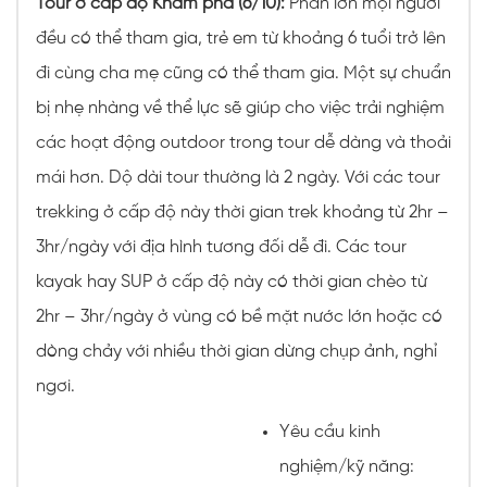
Tour ở cấp độ Khám phá (6/10):
Phần lớn mọi người
đều có thể tham gia, trẻ em từ khoảng 6 tuổi trở lên
đi cùng cha mẹ cũng có thể tham gia. Một sự chuẩn
bị nhẹ nhàng về thể lực sẽ giúp cho việc trải nghiệm
các hoạt động outdoor trong tour dễ dàng và thoải
mái hơn. Dộ dài tour thường là 2 ngày. Với các tour
trekking ở cấp độ này thời gian trek khoảng từ 2hr –
3hr/ngày với địa hình tương đối dễ đi. Các tour
kayak hay SUP ở cấp độ này có thời gian chèo từ
2hr – 3hr/ngày ở vùng có bề mặt nước lớn hoặc có
dòng chảy với nhiều thời gian dừng chụp ảnh, nghỉ
ngơi.
Yêu cầu kinh
nghiệm/kỹ năng: