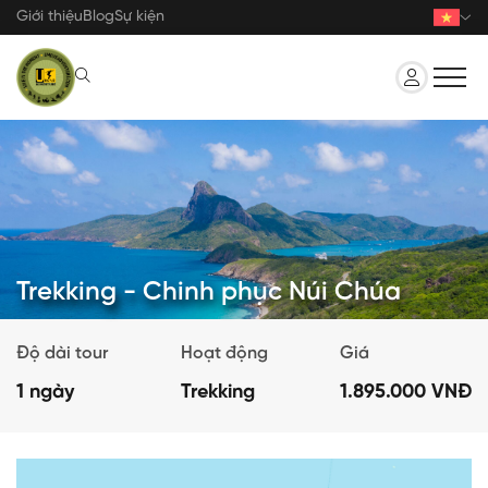
Nhảy
Giới thiệu
Blog
Sự kiện
đến
nội
dung
Trekking - Chinh phục Núi Chúa
Độ dài tour
Hoạt động
Giá
1 ngày
Trekking
1.895.000 VNĐ