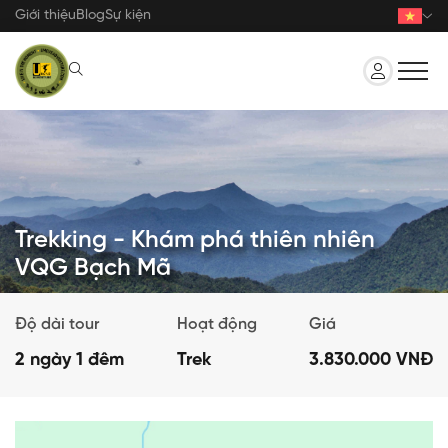
Nhảy
Giới thiệu
Blog
Sự kiện
đến
nội
dung
Trekking - Khám phá thiên nhiên
VQG Bạch Mã
Độ dài tour
Hoạt động
Giá
2 ngày 1 đêm
Trek
3.830.000 VNĐ