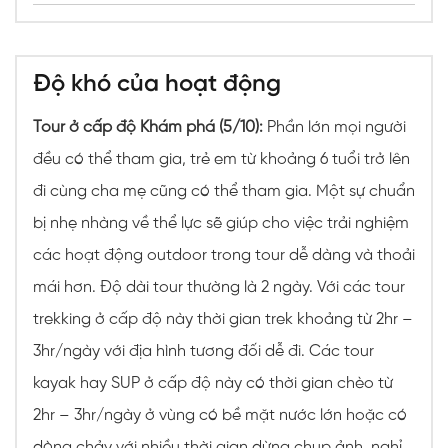
Độ khó của hoạt động
Tour ở cấp độ Khám phá (5/10):
Phần lớn mọi người
đều có thể tham gia, trẻ em từ khoảng 6 tuổi trở lên
đi cùng cha mẹ cũng có thể tham gia. Một sự chuẩn
bị nhẹ nhàng về thể lực sẽ giúp cho việc trải nghiệm
các hoạt động outdoor trong tour dễ dàng và thoải
mái hơn. Độ dài tour thường là 2 ngày. Với các tour
trekking ở cấp độ này thời gian trek khoảng từ 2hr –
3hr/ngày với địa hình tương đối dễ đi. Các tour
kayak hay SUP ở cấp độ này có thời gian chèo từ
2hr – 3hr/ngày ở vùng có bề mặt nước lớn hoặc có
dòng chảy với nhiều thời gian dừng chụp ảnh, nghỉ