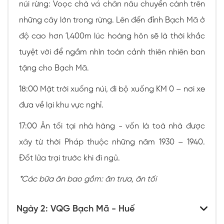
núi rừng: Voọc chà vá chân nâu chuyền cành trên
những cây lớn trong rừng. Lên đến đỉnh Bạch Mã ở
độ cao hơn 1,400m lúc hoàng hôn sẽ là thời khắc
tuyệt vời để ngắm nhìn toàn cảnh thiên nhiên ban
tặng cho Bạch Mã.
18:00 Mặt trời xuống núi, đi bộ xuống KM 0 – nơi xe
đưa về lại khu vực nghỉ.
17:00 Ăn tối tại nhà hàng - vốn là toà nhà được
xây từ thời Pháp thuộc những năm 1930 – 1940.
Đốt lửa trại trước khi đi ngủ.
*Các bữa ăn bao gồm: ăn trưa, ăn tối
Ngày 2: VQG Bạch Mã - Huế