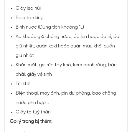
Giày leo núi
Balo trekking
Bình nước (Dung tích khoảng 1L)
Áo khoác gió chống nước, áo len hoặc áo nỉ, áo
giữ nhiệt, quần kaki hoặc quần mau khô, quần
giữ nhiệt
Khăn mặt, gel rửa tay khô, kem đánh răng, bàn
chải, giấy vệ sinh
Túi khô
Điện thoại, máy ảnh, pin dự phòng, bao chống
nước phù hợp...
Giấy tờ tuỳ thân
Gợi ý trang bị thêm: