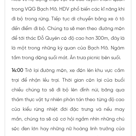
trong VQG Bạch Mã. HDV phổ biến các kĩ năng khi
đi bộ trong rừng. Tiếp tục di chuyển bằng xe ô tô
đến điểm đi bộ. Chúng ta sẽ men theo đường mòn
để tới thác Đỗ Quyên có độ cao hơn 300m, đây là
là một trong những kỳ quan của Bạch Mã. Ngâm
tắm trong dòng suối mát. Ăn trưa picnic bên suối.
14:00
Trở lại đường mòn, xe đón lên khu vực cắm
trại để nhận lều trại. Thời gian còn lại của buổi
chiều chúng ta sẽ đi bộ lên đỉnh núi, băng qua
thảm thực vật tự nhiên phân tán theo từng độ cao
của kiểu rừng nhiệt đới đặc trưng và nếu may
mắn, chúng ta sẽ có cơ hội ngắm nhìn những chú
sóc đen lớn hay những nữ hoàng linh trưởng của